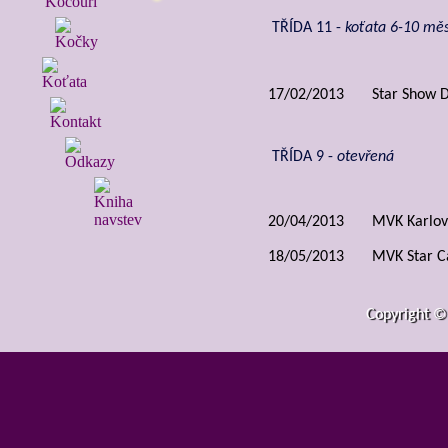
TŘÍDA 11 -
koťata 6-10 mě
17/02/2013
Star Show 
TŘÍDA 9 -
otevřená
20/04/2013
MVK Karlov
18/05/2013
MVK Star C
19/05/2013
MVK Star C
Copyright ©